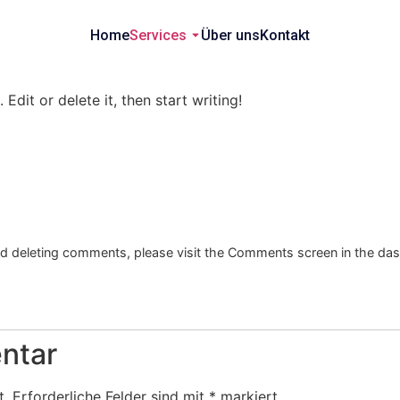
Home
Services
Über uns
Kontakt
Edit or delete it, then start writing!
and deleting comments, please visit the Comments screen in the da
ntar
t.
Erforderliche Felder sind mit
*
markiert